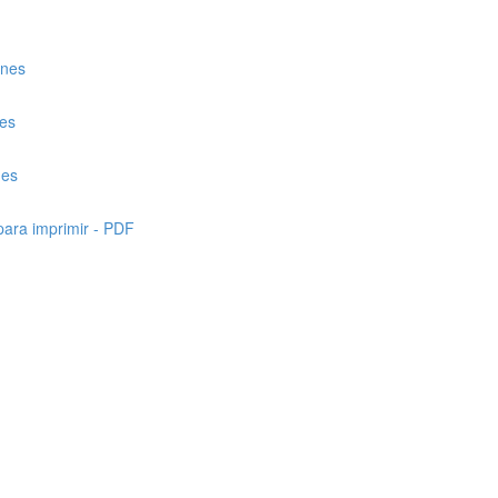
enes
nes
nes
para imprimir - PDF