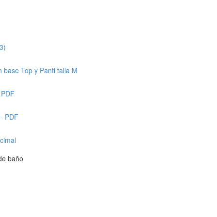
3)
 base Top y Panti talla M
- PDF
 - PDF
cimal
 de baño